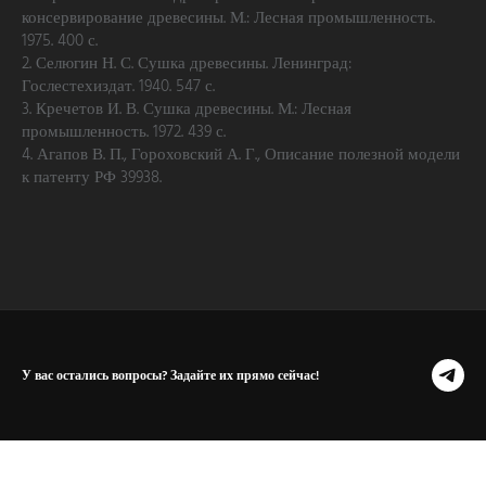
консервирование древесины. М.: Лесная промышленность.
1975. 400 с.
2. Селюгин Н. С. Сушка древесины. Ленинград:
Гослестехиздат. 1940. 547 с.
3. Кречетов И. В. Сушка древесины. М.: Лесная
промышленность. 1972. 439 с.
4. Агапов В. П., Гороховский А. Г., Описание полезной модели
к патенту РФ 39938.
У вас остались вопросы? Задайте их прямо сейчас!