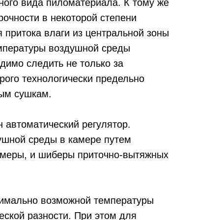
о­го вида пиломатериала. К тому же
очности в некоторой степени
 притока влаги из централь­ной зоны
емпературы воздушной среды
димо следить не только за
рого технологически предельно
ным сушкам.
н автоматический регулятор.
ушной среды в камере путем
амеры, и шиберы приточно-вытяжных
сималь­но возможной температуры
ской разности. При этом для