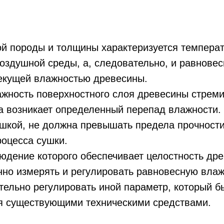
й породы и толщины характеризуется темпера
воздушной среды, а, следовательно, и равнове
екущей влажностью древесины.
жность поверхностного слоя древесины стремит
 возникает опреде­ленный перепад влажности.
ушкой, не должна превышать предела прочност
роцесса сушки.
дение которого обеспечивает целостность дре
но измерять и регулировать равновесную влаж
ельно регулировать иной параметр, который б
я существующими техническими средствами.