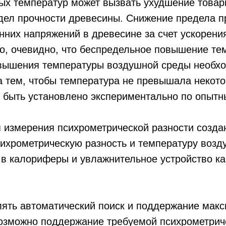
х температур может вызвать ухудшение товарн
дел прочности древесины. Снижение предела пр
них напряжений в древесине за счет ускорения
ко, очевидно, что беспредельное повышение т
вышения температуры воздушной среды необхо
а тем, чтобы температура не превышала некото
т быть установлено экспериментально по опыт
я измерения психрометрической разности созда
ихрометрическую разность и температуру возд
 в калориферы и увлажнительное устройство к
лять автоматический поиск и поддержание мак
озможно поддержание тре­буемой психрометриче